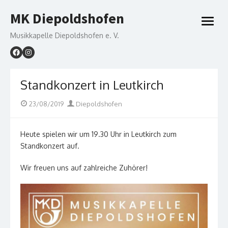
Skip
MK Diepoldshofen
to
open
content
menu
Musikkapelle Diepoldshofen e. V.
Standkonzert in Leutkirch
Posted
Author
23/08/2019
Diepoldshofen
on
Heute spielen wir um 19.30 Uhr in Leutkirch zum
Standkonzert auf.
Wir freuen uns auf zahlreiche Zuhörer!