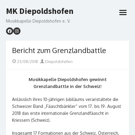
Skip
MK Diepoldshofen
to
open
content
menu
Musikkapelle Diepoldshofen e. V.
Bericht zum Grenzlandbattle
Posted
Author
23/08/2018
Diepoldshofen
on
Musikkapelle Diepoldshofen gewinnt
Grenzlandbattle in der Schweiz!
Anlässlich ihres 10-jährigen Jubiläums veranstaltete die
Schweizer Band „Fäaschtbänkler“ vom 17. bis 19. August
2018 das erste internationale Grenzlandfäascht in
Kriessern (Schweiz).
Insgesamt 17 Formationen aus der Schweiz, Österreich,